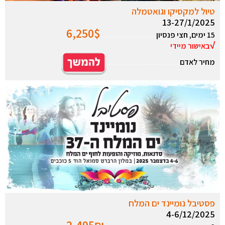
טיול למקסיקו וגואטמלה
13-27/1/2025
6,250
$
15 ימים, חצי פנסיון
………………….
√
באישור מיידי
מחיר לאדם
………………………..
פסטיבל נומיינד ים המלח
4-6/12/2025
2,495₪