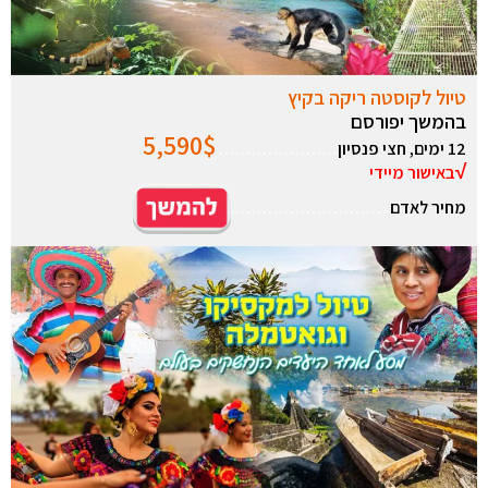
טיול לקוסטה ריקה בקיץ
בהמשך יפורסם
5,590
$
12 ימים, חצי פנסיון
………………….
√
באישור מיידי
מחיר לאדם
………………………..