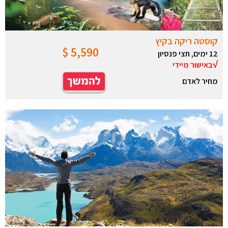
קוסטה ריקה בקיץ
5,590 $
12 ימים, חצי פנסיון
…………………..
√
באישור מיידי
מחיר לאדם
…
…
…
…
.
…
…
…
..
..
…
.
.