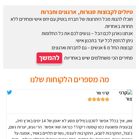
טיולים לקבוצות סגורות, ארגונים וחברות
תוכלו להנות מכל היתרונות של חברת בוטיק עם יחס אישי ומחירים ללא
תחרות באחריות.
אנחנו נארגן לכם הכל – נגשים לכם את כל החלומות
ניתן להזמין לכל יעד בתכנון אישי.
קבוצות החל מ 6 אנשים – גם לחברות וארגונים
מחירים הכי משתלמים שיש באחריות
מה מספרים הלקוחות שלנו
קרני צור
אב






חי
ל
מד
וואו, איך בכלל אפשר לסכם במילים מסע לא יאומן של 14 ימים בארץ חיה,
כל
צבעונית ומשגעת כמו קוסטה ריקה?? כנראה שאי אפשר. הרי געש, יערות גשם,
הפ
ג'ונגל, התקרבות לטבע, התקרבות לעצמי, גשרים תלויים באוויר, אומגה על
ו
פגשתי צ