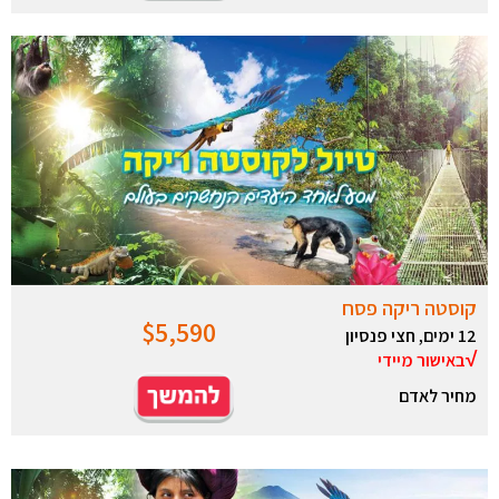
קוסטה ריקה פסח
$5,590
12 ימים, חצי פנסיון
…………………..
√
באישור מיידי
מחיר לאדם
…
…
…
…
.
…
…
…
..
..
…
.
.