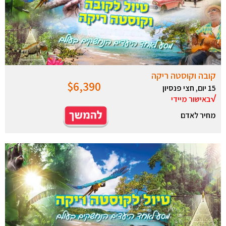
קובה וקוסטה ריקה
$6,390
15 יום, חצי פנסיון
…
…
..
..
.
….
..
…
……
√
באישור מיידי
מחיר לאדם
…
…
…
…
.
.
…
…
…
..
…
.