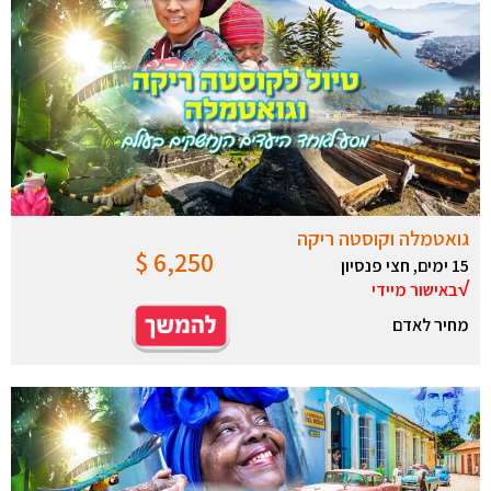
גואטמלה וקוסטה ריקה
6,250 $
15 ימים, חצי פנסיון
…………………..
√
באישור מיידי
מחיר לאדם
…
…
…
…
.
…
…
…
..
..
…
.
.