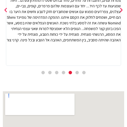
צמרות עצים, התגברות על פחדים, פחד גבהים שטס לו מהחלון ונעלם... חיות
שמגיעות עד לכף היד.... יחד עם העוצמות שלהם פרפרים, קופים, צבי-ים,
עצלנים, צפרדעים מפגש עם אנשים שמחוברים חזק לטבע וחשים את היער בו
הם חיים, ושמחים לחלוק את הקסם איתנו. ההפקה המדהימה של נומיינד Shimi
Nomind עשתה את זה למסע בלתי נשכח. האנשים הנפלאים שהיו במסע, אשר
הפכו בזמן קצר למשפחה... הנופים הלא יאומנים!! למרות שאני עצמי הנחיתי
את המסע, הרגשתי מונחית. מונחית על ידי כוחות הטבע, מונחית על ידי
האהבה שהיתה מסביב, בין המשתתפים, האהבה אל הטבע ובכל פינה. קרני צור