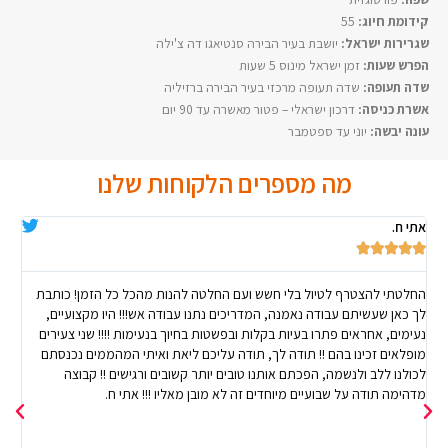
קידומת חיוג:
55
שגרירות ישראל:
יושבת בעיר הבירה סנטיאגו דה צ'ילה
הפרש שעות:
זמן ישראל מינוס 5 שעות
שדה תעופה:
שדה תעופה מרכזי בעיר הבירה ברזיליה
אשרת כניסה:
דרכון ישראלי – פטור מאשרה עד 90 יום
עונה יבשה:
יוני עד ספטמבר
מה מספרים הלקוחות שלנו
מרב כהן





ברצוננו להודות על טיול מושלם,מבחינת מלונות, מסלול, המדריך גוסטאבו
המקסים, המקצועי, המצחיק והאדיב, והתוכן. בהחלט כפי שמצוין הכל היה כלול
וכמעט ולא הוצאנו כסף. אנחנו מטיילים הרבה בעולם ובהחלט ניתן לציין
צב
שמדובר באחד הטיולים הטובים ביותר מכולם (ולא רק בגלל היעד המיוחד ).
ג'
תודה לסיוון על ההיענות , סבלנות , תמיד ענתה בחיוך והקשבה ( לא מובן מאליו
צמ
בקבוצה מגוונת) ותוספת של צלמת מחוננת. יש לציין שהיו לנו חששות גדולים
שמ
לגבי תוספת התוכן האסטרולוגי עם קרני, אבל חששות אלו נמוגו כבר במפגש
עצ
הראשון. זכינו להכיר אישה נעימה, קשובה, מלאת נתינה המשרה הרגשת רוגע