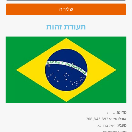
שליחה
תעודת זהות
מדינה:
ברזיל
אוכלוסייה:
208,846,892
מטבע:
ריאל ברזילאי
שפה:
פורטוגזית