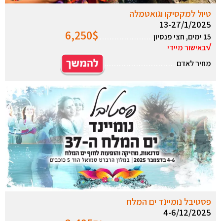
טיול למקסיקו וגואטמלה
13-27/1/2025
6,250
$
15 ימים, חצי פנסיון
………………….
√
באישור מיידי
מחיר לאדם
………………………..
פסטיבל נומיינד ים המלח
4-6/12/2025