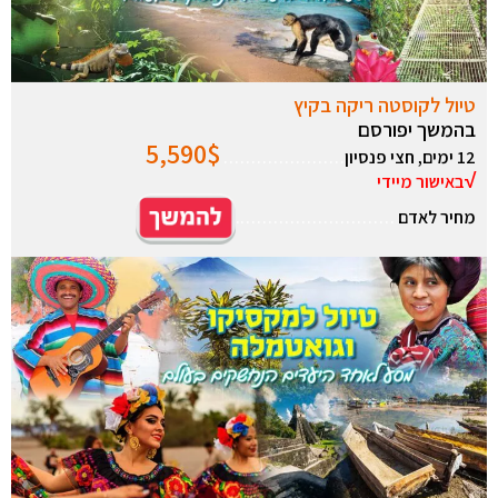
טיול לקוסטה ריקה בקיץ
בהמשך יפורסם
5,590
$
12 ימים, חצי פנסיון
………………….
√
באישור מיידי
מחיר לאדם
………………………..