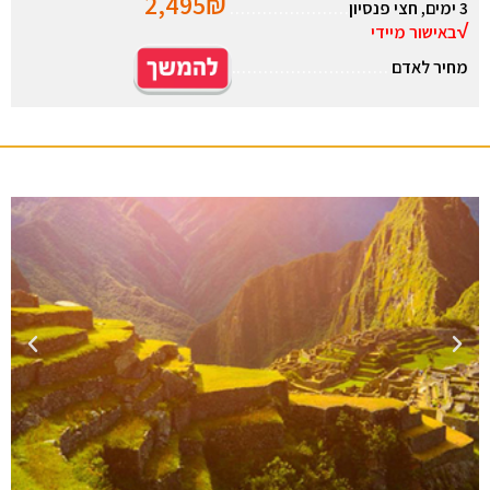
2,495₪
3 ימים, חצי פנסיון
………………….
√
באישור מיידי
מחיר לאדם
………………………..