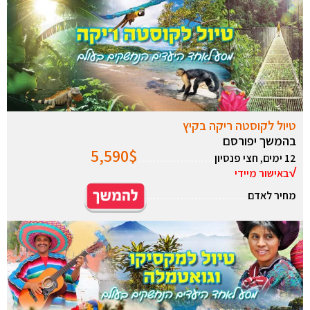
טיול לקוסטה ריקה בקיץ
בהמשך יפורסם
5,590
$
12 ימים, חצי פנסיון
………………….
√
באישור מיידי
מחיר לאדם
………………………..