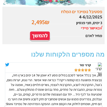
פסטיבל נומיינד ים המלח
4-6/12/2025
2,495₪
3 ימים, חצי פנסיון
………………….
√
באישור מיידי
מחיר לאדם
………………………..
מה מספרים הלקוחות שלנו
קרני צור
אב






וואו, איך בכלל אפשר לסכם במילים מסע לא יאומן של 14 ימים בארץ חיה,
חי
ל
צבעונית ומשגעת כמו קוסטה ריקה?? כנראה שאי אפשר. הרי געש, יערות גשם,
מד
ג'ונגל, התקרבות לטבע, התקרבות לעצמי, גשרים תלויים באוויר, אומגה על
כל
צמרות עצים, התגברות על פחדים, פחד גבהים שטס לו מהחלון ונעלם... חיות
הפ
ו
שמגיעות עד לכף היד.... יחד עם העוצמות שלהם פרפרים, קופים, צבי-ים,
פגשתי צ
עצלנים, צפרדעים מפגש עם אנשים שמחוברים חזק לטבע וחשים את היער בו
הם חיים, ושמחים לחלוק את הקסם איתנו. ההפקה המדהימה של נומיינד Shimi