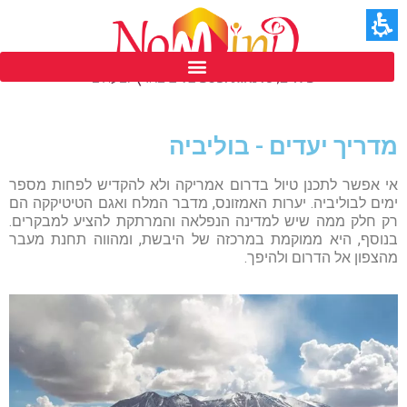
חילתו
חילתו
ל
ל
ף
ף
ינטרנט,
ינטרנט,
חץ
חץ
פסטיבל נומיינד ים המלח ה 39
נטר
נטר
הו
די
די
תוכן
עבור
עבור
מרכזי,
מדריך יעדים - בוליביה
אזור
אזור
אפשרותך
וכן
וכן
לחוץ
אי אפשר לתכנן טיול בדרום אמריקה ולא להקדיש לפחות מספר
רכזי
רכזי
נטר
ימים לבוליביה. יערות האמזונס, מדבר המלח ואגם הטיטיקקה הם
די
רק חלק ממה שיש למדינה הנפלאה והמרתקת להציע למבקרים.
דלג
בנוסף, היא ממוקמת במרכזה של היבשת, ומהווה תחנת מעבר
אזור
מהצפון אל הדרום ולהיפך.
בא