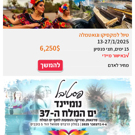
טיול למקסיקו וגואטמלה
13-27/1/2025
6,250
$
15 ימים, חצי פנסיון
………………….
√
באישור מיידי
מחיר לאדם
………………………..