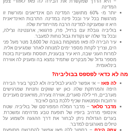
– היא הדרך שמקשרת את הבירה לה פאז לאזורי צפון
המדינה.
יותר מ- 60% מתושבי המדינה הם אינדיאנים ומורשת זו
מורגשת בכל עיר ובכל פינה במדינה. התרבות האינדיאנית
היא זו שמעניקה למדינה הרבה מהייחודיות שלה.
בוליביה גובלת עם ברזיל, פרו, פרגוואי, ארגנטינה וצ'ילה,
ובכל צד שלה יש נקודות גבול נוחות למעבר.
עיר הבירה לה פאז ממוקמת בגובה של 3,600 מטר מעל פני
הים, וצריך לקחת מספר ימים למנוחה לאחר שמגיעים אליה.
למרות העוני שבה, היא עיר צבעונית, תוססת ומעניינת בזכות
מספר גדול של מבקרים שתמיד נמצא בה ומעניק לה אווירה
בינלאומית.
מה לא כדאי לפספס בבוליביה?
לה פאז
– אי אפשר להגיע לבוליביה ולא לבקר בעיר הבירה
היפה והמרתקת שלה. כאן יש שווקים וחנויות שמרגישים
מערביים, חיי לילה סוערים, אווירה צעירה, מוזיאונים מעניינים
ורחובות וסמטאות שכיף ללכת בהם לאיבוד.
מדבר סלאר
– מדבר המלח המפורסם של בוליביה. שטח
אינסופי מרהיב ביופיו של תופעת טבע מדהימה ומשכרת.
בערים הגדולות ניתן לבחור את דרך ההגעה ולשמוע על
טיולים מאורגנים למדבר.
עמק הירח
– בסמוך ללה פאז אפשר להתרשם מתופעת