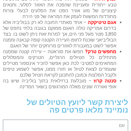
טבע ייחודית ומעניינת שהפכה את האזור לסלעי, ותנאים
קיצוניים של מזג אוויר הפכו את הסלעים לבעלי צורות
מחודדות המשוות לעמק את המראה של פני הירח.
אגם טיטיקקה
– אחד מאתרי החובה לא רק בבוליביה אלא
בדרום אמריקה כולה. האגם ממוקם בגובה בלתי נתפס של
3,850 מטר מעל פני הים, אך למרות זאת ניתן לשוט בו. בצד
הבוליביאני שוכנת לחופו העיירה הקטנה קופה קבאנה וממנה
אפשר לשוט במעבורת לאזורים מרוחקים יותר של האגם.
מחפשים טרק?
חפשו את סוראטה – עיירה קטנה שממנה
מתחילים כל הטיולים הרגליים, הטרקים והמסלולים
המתאימים למטיבי לכת. כאן אפשר להכיר אינספור מטיילים
שעומדים לצאת לטיול או חזרו ממנו, אפשר לשמוע טיפים
ולקבל המלצות וכמובן להתכונן לקראת הטיול שלכם.
סנטה קרוז
– מובלעת ברזילאית בתוך בוליביה שיש בה
אופי ואווירה שונים מאלה המורגשים בשאר המדינה.
ליצירת קשר ליועץ הטיולים של
נומיינד מלאו פרטים פה