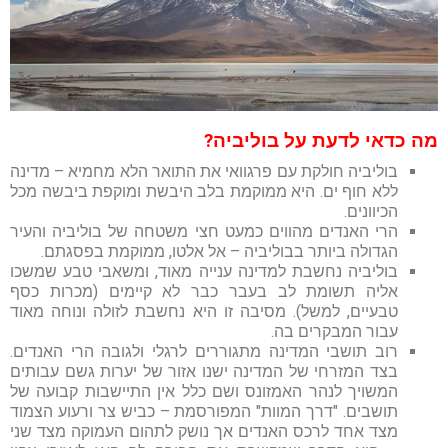
מה כדאי לדעת על בוליביה?
בוליביה חולקת עם פרגוואי את התואר הלא מחמיא – מדינה
ללא חוף ים. היא ממוקמת בלב היבשת ומוקפת ביבשה מכל
הכיוונים.
הרי האנדים מהווים כמעט חצי משטחה של בוליביה והעיר
הגדולה ביותר בבוליביה – אל אלטו, ממוקמת בפסגתם.
בוליביה נחשבת למדינה ענייה מאוד, ומשאבי טבע שמשכו
אליה תשומת לב בעבר כבר לא קיימים (מכרות כסף
טבעיים, למשל). מסיבה זו היא נחשבת לזולה ונוחה מאוד
עבור המבקרים בה.
רוב תושבי המדינה מתגוררים לרגלי ולגובה הרי האנדים.
בצד המזרחי של המדינה ישנו אזור של יערות גשם עבותים
המשויך לנהר האמזונס ושם כלל אין התיישבות קבועה של
תושבים. "דרך המוות" המפורסמת – כביש צר ורעוע הצמוד
מצד אחד לרכס האנדים אך נושק לתהום העמוקה מצד שני