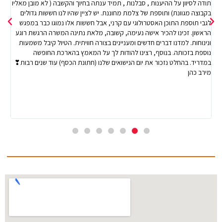
תודה לסיוון על ההיענות , סבלנות , תמיד ענתה בחיוך והקשבה ( לא מובן מאליו
צמ
בקבוצה מגוונת) ותוספת של צלמת מחוננת. יש לציין שהיו לנו חששות גדולים
שמ
לגבי תוספת התוכן האסטרולוגי עם קרני, אבל חששות אלו נמוגו כבר במפגש
עצ
הראשון. זכינו להכיר אישה נעימה, קשובה, מלאת נתינה המשרה הרגשת רוגע
ונינוחות. למדנו דברים חדשים ומעניינים בצורה חוויתית. הטיול קיבל משמעות
נוספת בזכותה. בנוסף, רצינו להודות לך על המאמץ בהארכת החופשה
הפ
במדריד. בהחלט נזכור את יום הנישואים שלנו (חתונת הכסף) עוד שנים רבות❣
את
מירב כהן
הא