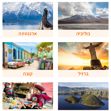
בוליביה
ארגנטינה
ברזיל
קובה