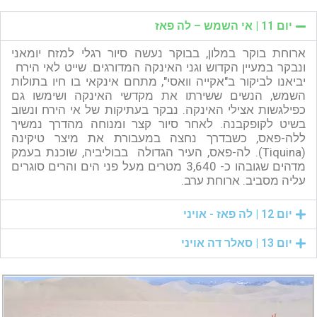
יום 11 | אי השמש – לה פאז
ארוחת בוקר במלון, בבוקר נעשה סיור רגלי למזח יומאני
ונבקר במעיין הקדוש וגני האינקה המדורגים. שייט לאי הירח
יביאנו לביקור ב"אקייה וואסי", מתחם אינקאי בו חיו בתולות
השמש, הנשים ששירתו את מקדשי האינקה ושימשו גם
כפילגשות אצילי האינקה. נבקר בעתיקות של אי הירח ונשוב
בשיט לקופקבנה. לאחר סיור קצר ומנוחה מהדרך נמשיך
ללה-פאס, כשבדרך נחצה במעבורת את מיצר טיקינה
(Tiquina). לה-פאס, העיר הגדולה בבוליביה, שוכנת בעמק
מדהים שגובהו כ- 3,640 מטרים מעל פני הים והרים סוגרים
עליה מסביב. ארוחת ערב.
יום 12 | לה פאז - אויני
יום 13 | סאלר דה אויני