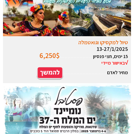
טיול למקסיקו וגואטמלה
13-27/1/2025
6,250
$
15 ימים, חצי פנסיון
………………….
√
באישור מיידי
מחיר לאדם
………………………..