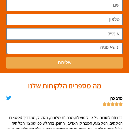
שליחה
מה מספרים הלקוחות שלנו
מרב כהן





ברצוננו להודות על טיול מושלם,מבחינת מלונות, מסלול, המדריך גוסטאבו
המקסים, המקצועי, המצחיק והאדיב, והתוכן. בהחלט כפי שמצוין הכל היה
כלול וכמעט ולא הוצאנו כסף. אנחנו מטיילים הרבה בעולם ובהחלט ניתן לציין