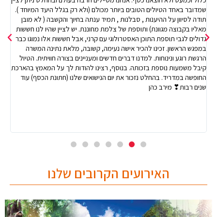
צב
שמדובר באחד הטיולים הטובים ביותר מכולם (ולא רק בגלל היעד המיוחד ).
ג'
תודה לסיוון על ההיענות , סבלנות , תמיד ענתה בחיוך והקשבה ( לא מובן
צמ
י
מאליו בקבוצה מגוונת) ותוספת של צלמת מחוננת. יש לציין שהיו לנו חששות
שמ
גדולים לגבי תוספת התוכן האסטרולוגי עם קרני, אבל חששות אלו נמוגו כבר
עצ
במפגש הראשון. זכינו להכיר אישה נעימה, קשובה, מלאת נתינה המשרה
הם
הרגשת רוגע ונינוחות. למדנו דברים חדשים ומעניינים בצורה חוויתית. הטיול
קיבל משמעות נוספת בזכותה. בנוסף, רצינו להודות לך על המאמץ בהארכת
במ
החופשה במדריד. בהחלט נזכור את יום הנישואים שלנו (חתונת הכסף) עוד
עצ
שנים רבות❣ מירב כהן
על
קר
האירועים הקרובים שלנו