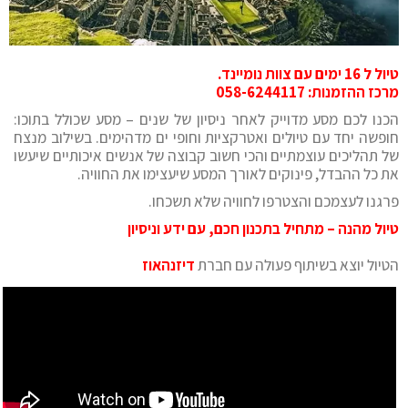
טיול ל 16 ימים עם צוות נומיינד.
מרכז ההזמנות:
058-6244117
הכנו לכם מסע מדוייק לאחר ניסיון של שנים – מסע שכולל בתוכו:
חופשה יחד עם טיולים ואטרקציות וחופי ים מדהימים. בשילוב מנצח
של תהליכים עוצמתיים והכי חשוב קבוצה של אנשים איכותיים שיעשו
את כל ההבדל, פינוקים לאורך המסע שיעצימו את החוויה.
פרגנו לעצמכם והצטרפו לחוויה שלא תשכחו.
טיול מהנה – מתחיל בתכנון חכם, עם ידע וניסיון
הטיול יוצא בשיתוף פעולה עם חברת
דיזנהאוז