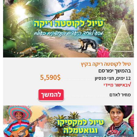
טיול לקוסטה ריקה בקיץ
בהמשך יפורסם
5,590
$
12 ימים, חצי פנסיון
………………….
√
באישור מיידי
מחיר לאדם
………………………..