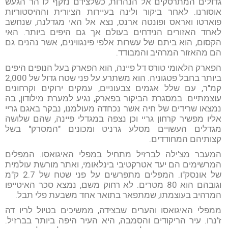
גדולים המתרסקים אל הנהרות, כשלצידם נזקף לו הר הגעש
אוסורנו. לאחר ביקור ולינה בעיירות הציורית וההיסטוריות
פוארטו ואראס ופונטה ארנס, נצא אל האי מגדלנה, שנחשב
לאחד האזורים הנידחים בעולם אך גם היפים ביותר. האי
הקסום, הוא ביתם של עשרות אלפי פינגווינים, אשר נהנים גם
הם מהאזור המרהיב והמבודד.
הפארק הלאומי טורס דל פיינה, הוא הפארק בעל הנופים היפים
ביותר בחבל פטגוניה. הוא משתרע על פני שטח גדול של 2,000
קמ"ר, עם שלל אגמים צבעוניים, עמקים ירוקים וקרחונים
עוצמתיים. במסגרת הביקור בפארק, נגיע למערת מילודון, בה
נמצאו שרידים של חיה אשר נכחדה מעולמנו, נבקר באגם גריי
אליו מפשיר קרחון גריי וכן נצפה במגדלי פיינה, שהם שלושה
מגדלים העשויים מסלע גרניט ומכונים "המסרק" בשל
קצותיהם המחודדים.
המעבר מצ'ילה לברזיל מתחיל במפלי האיגואסו. המפלים
המרשימים הם יעד אטרקטיבי בינלאומי, ואתר מורשת עולמית
של אונסק"ו. המפלים מתפרשים על פני שטח של 2.7 ק"מ
וגובהם הוא 80 מטרים. לא רחוק משם, נמצא סכר האיטייפו
המרהיב בעוצמתו, שמתפאר בתואר אחד משבעת פלי תבל.
ממפלי האיגואסו והערים שבצידה, ממשיכים בטיול לריו דה
ז'נרו. עיר הריקודים והסמבה, היא העיר היפה ביותר בברזיל.