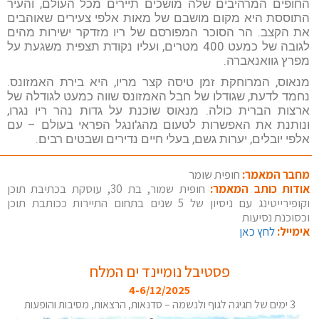
החופים המרהיבים שלה מושכים תיירים מכל העולם, והעיר
התוססת היא מקום מושבם של מאות אלפי צעירים שאוהבים
את הקצב. הר הסוכר המפורסם של ריו מזדקר ישירות מהים
לגובה של כמעט 400 מטרים, ועליו נקודת תצפית משגעת על
מפרץ גוואנאברה.
מנאוס, המרוחקת זמן טיסה קצר מריו, היא בירת האמזונס.
נחמד לדעת, שגודלו של חבל האמזונס שווה כמעט לגודלה של
ארצות הברית כולה. מנאוס שוכנת על גדות נהר ריו נגרו,
ונותנת את האפשרות לטעום מהג'ונגל הפראי בעולם – עם
אלפי יובלים, יערות גשם, בעלי חיים נדירים ושבטים רבים.
מחבר המאמר:
חופית שומר
אודות כותב המאמר:
חופית שמור, בת 30, עוסקת בכתיבת תוכן
וקופירייטינג עם ניסיון של 5 שנים בתחום התיירות ככותבת תוכן
וכסוכנת נסיעות
אימייל:
לחץ כאן
פסטיבל נומיינד ים המלח
4-6/12/2025
3 ימים של חגיגה לגוף ולנשמה – סדנאות, הרצאות, מסיבות והופעות