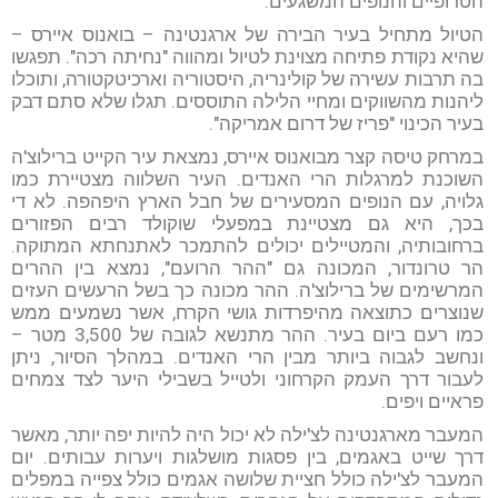
הטרופיים והנופים המשגעים.
הטיול מתחיל בעיר הבירה של ארגנטינה – בואנוס איירס –
שהיא נקודת פתיחה מצוינת לטיול ומהווה "נחיתה רכה". תפגשו
בה תרבות עשירה של קולינריה, היסטוריה וארכיטקטורה, ותוכלו
ליהנות מהשווקים ומחיי הלילה התוססים. תגלו שלא סתם דבק
בעיר הכינוי "פריז של דרום אמריקה".
במרחק טיסה קצר מבואנוס איירס, נמצאת עיר הקייט ברילוצ'ה
השוכנת למרגלות הרי האנדים. העיר השלווה מצטיירת כמו
גלויה, עם הנופים המסעירים של חבל הארץ היפהפה. לא די
בכך, היא גם מצטיינת במפעלי שוקולד רבים הפזורים
ברחובותיה, והמטיילים יכולים להתמכר לאתנחתא המתוקה.
הר טרונדור, המכונה גם "ההר הרועם", נמצא בין ההרים
המרשימים של ברילוצ'ה. ההר מכונה כך בשל הרעשים העזים
שנוצרים כתוצאה מהיפרדות גושי הקרח, אשר נשמעים ממש
כמו רעם ביום בעיר. ההר מתנשא לגובה של 3,500 מטר –
ונחשב לגבוה ביותר מבין הרי האנדים. במהלך הסיור, ניתן
לעבור דרך העמק הקרחוני ולטייל בשבילי היער לצד צמחים
פראיים ויפים.
המעבר מארגנטינה לצ'ילה לא יכול היה להיות יפה יותר, מאשר
דרך שייט באגמים, בין פסגות מושלגות ויערות עבותים. יום
המעבר לצ'ילה כולל חציית שלושה אגמים כולל צפייה במפלים