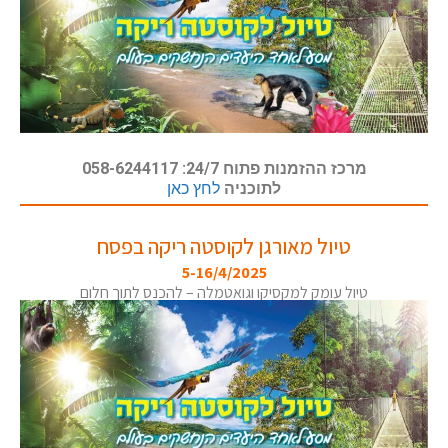
מרכז ההזמנות פתוח 24/7: 058-6244117
לתוכניה
לחץ כאן
טיול מאורגן לקוסטה ריקה בפסח
5-16/4/2025
טיול עומק למקסיקו וגואטמלה – להכנס לתוך חלום