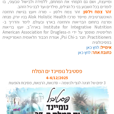
ומייעצת, ושם גם הקמתי את המתחם, ללמידה ולבישול טבעוני, בו
לומדים בכל השבוע בני כל הגילים, מילדים ועד לבני גיל הזהב.
זהר צמח וילסון
: זהר צמח וילסון – מורה ויועץ בגישת התזונה
האינטגרטיבית. מייסד מרכז Alok Holistic Health בניו יורק. מנחה
ומרצה בתחום הבריאות והתזונה בארץ ובעולם. לימד והדריך ב-
Institute for Integrative Nutrition בארה"ב. יועץ בריאות
הוליסטית מוסמך על ידי ה-American Association for Drugless
Practitioners. חבר ב-Psi Chi, אגודת הכבוד הלאומית האמריקאית
בפסיכולוגיה
אימייל:
לחץ כאן
כתובת אתר:
לחץ כאן
פסטיבל נומיינד ים המלח
4-6/12/2025
3 ימים של חגיגה לגוף ולנשמה – סדנאות, הרצאות, מסיבות והופעות