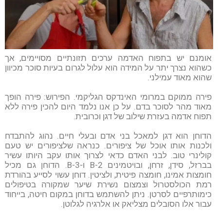
אומנם יש בתפוח האדמה ערכים תזונתיים מסויימים, אך
כשהוא נצרך יתר על המידה הוא עלול לגרום בעיות סוכר מכיוון
שהוא מאוד עמילני.
פירה ממוקם במרומי האינדקס הגליקמי. הפירוש: פירה הופך
מאוד מהר לסוכר בדם. על כן אנו נלמד היום להכין פירה ללא
תפוח אדמה בעזרת שילוב של דגן וכרובית.
הדוחן הוא דגן למאכל בני אדם ובעלי חיים. נהוג להתבדח
ולכנות אותו אוכל של ציפורים. כנראה שלציפורים יש טעם
קולינרי טוב. לבני האדם כדאי לצרוך אותו עקב היותו עשיר
בברזל, סידן, זרחן, ובויטמינים B-2 ו-B-3. הדוחן גם מכיל
חומצות אמינו, חומצה פיטית, ולציטין. דוחן עשוי לסייע בהורדת
רמת הכולסטרול וצמצום נשירת שיער שמקורה בטיפולים
כימותרפיים לסרטן. ניתן להשתמש בדוחן במקום חיטה, בייחוד
עבור אלו הסובלים מצליאק או אלרגיה לגלוטן.