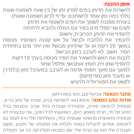
אופן ההכנה:
להשרות את הדוחן במים לפרק זמן של בין שעה לשמונה שעות
(תלוי כמה זמן עומד לרשותכם. עדיף לכיוון השמונה שעות).
בעזרת מסננת לשפוך את המים ולשטוף את הדוחן.
לשים שני ספלי מים בסיר עם המלח ולהביא לרתיחה.
להוסיף את הדוחן, הכרובית, והשום.
להנמיך את הלהבה ולבשל על אש קטנה כשהסיר מכוסה
במשך 20 דקות או עד שהדוחן מבושל ואין יותר מים בתחתית
הסיר. חשוב: לא לערבב בזמן הבישול.
לכבות את האש ולהשאיר את הסיר מכוסה בערך 10 דקות.
להוסיף שמן זית, חומץ אומבושי, ופלפל שחור.
למעוך עם מועך תפוחי אדמה או לערבב במערבל מזון (בלנדר)
או מעבד מזון (מג'ימיקס).
לקשט עם הפטרוזליה ולהגיש.
מחבר המאמר:
אביטל סבג וזהר צמח וילסון
אודות כותב המאמר:
אימא גאה לחמישה בנים, שפית של מזון בריא,
מומחית לרפואה סינית, מתגוררת ועובדת בתל אביב ונמצאת בגיל
הזהב של חיי, תרתי משמע. היום, כשהגעתי לגיל הזהב, אני טבעונית לא
פנאטית ומאושרת מהשינוי שעשיתי בחיי, והשליחות שלי היא לעזור גם
לאנשים אחרים להצליח בשינוי ולגלות את מתנותיו של הטבע. מקום
העבודה שלי הוא גם הבית שלי. שם נמצאת הקליניקה בה אני מטפלת