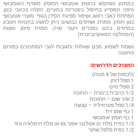
במתכון נשתמש בחומץ אומבושי המופק משזיף האומבושי
היפני המסייע בחיסול בקטריות במעיים, הקלה בכאבי בטן,
הפחתת כאבי ראש, ושיפור ספיגת הסידן בגוף. מוצרי אומבושי
כגון חומץ, ממרח, ושזיפים כבושים ניתן להשיג בחנויות הטבע
במדפים בהם נמכרים רטבי סויה, ממרח מיסו, ואצות
(המחלקה המאקרוביוטית).
נשמח לשמוע מכם שאלות ותגובות לגבי המתכונים בפורום
התזונה
המצרכים הדרושים:
(לכמות של 6 מנות)
1 ספל דוחן
2 ספלי מים
1/2 כרובית בינונית – חתוכה
2 שיני שום – חתוכות
1/4 ספל פטרוזיליה – קצוצה
1 כף שמן זית
1 כף חומץ אומבושי
1/2 כפית מלח ים אטלנטי אפור גס או מלח הימלאיה ורוד
1/2 כפית פלפל שחור