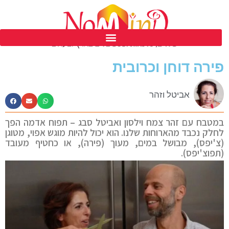
פסטיבל נומיינד ים המלח ה 39
פירה דוחן וכרובית
אביטל וזהר
במטבח עם זהר צמח וילסון ואביטל סבג – תפוח אדמה הפך
לחלק נכבד מהארוחות שלנו. הוא יכול להיות מוגש אפוי, מטוגן
(צ'יפס), מבושל במים, מעוך (פירה), או כחטיף מעובד
(תפוצ'יפס).