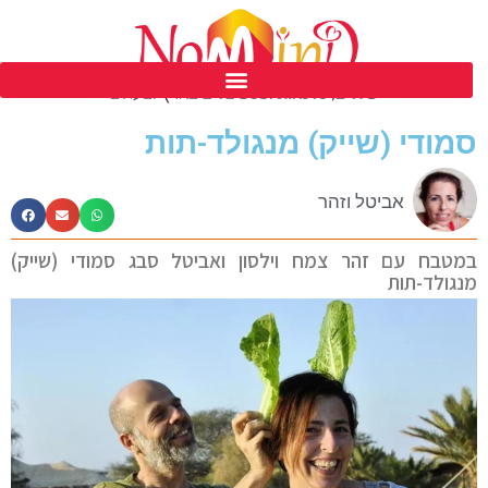
פסטיבל נומיינד ים המלח ה 39
סמודי (שייק) מנגולד-תות
אביטל וזהר
במטבח עם זהר צמח וילסון ואביטל סבג סמודי (שייק)
מנגולד-תות