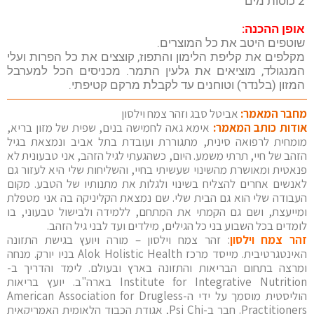
2 כוסות מים
אופן ההכנה:
שוטפים היטב את כל המוצרים.
מקלפים את קליפת הלימון והתפוז, קוצצים את כל הפרות ועלי
המנגולד, מוציאים את גלעין התמר. מכניסים הכל למערבל
המזון (בלנדר) וטוחנים עד לקבלת מרקם קטיפתי.
מחבר המאמר:
אביטל סבג וזהר צמח וילסון
אודות כותב המאמר:
אימא גאה לחמישה בנים, שפית של מזון בריא,
מומחית לרפואה סינית, מתגוררת ועובדת בתל אביב ונמצאת בגיל
הזהב של חיי, תרתי משמע. היום, כשהגעתי לגיל הזהב, אני טבעונית לא
פנאטית ומאושרת מהשינוי שעשיתי בחיי, והשליחות שלי היא לעזור גם
לאנשים אחרים להצליח בשינוי ולגלות את מתנותיו של הטבע. מקום
העבודה שלי הוא גם הבית שלי. שם נמצאת הקליניקה בה אני מטפלת
ומייעצת, ושם גם הקמתי את המתחם, ללמידה ולבישול טבעוני, בו
לומדים בכל השבוע בני כל הגילים, מילדים ועד לבני גיל הזהב.
זהר צמח וילסון
: זהר צמח וילסון – מורה ויועץ בגישת התזונה
האינטגרטיבית. מייסד מרכז Alok Holistic Health בניו יורק. מנחה
ומרצה בתחום הבריאות והתזונה בארץ ובעולם. לימד והדריך ב-
Institute for Integrative Nutrition בארה"ב. יועץ בריאות
הוליסטית מוסמך על ידי ה-American Association for Drugless
Practitioners. חבר ב-Psi Chi, אגודת הכבוד הלאומית האמריקאית