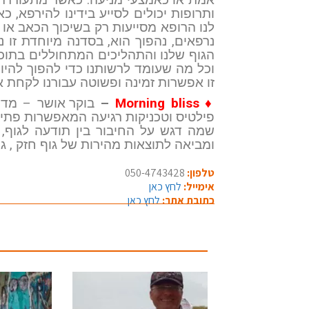
ותרופות יכולים לסייע בידינו להירפא
לנו הרופא מסייעות רק בשיכוך הכאב או ג
נרפאים, נהפוך הוא, בסדנה מיוחדת זו 
הגוף שלנו והתהליכים המתחוללים בתוכו
זו אפשרות זמינה ופשוטה עבורנו לקחת א
♦ Morning bliss
–
בוקר אושר – מדיט
פילטיס וטכניקות רגיעה המאפשרות פתיח
שמה דגש על החיבור בין תודעה לגוף,
ומביאה לתוצאות מהירות של גוף חזק , גמ
טלפון:
050-4743428
אימייל:
לחץ כאן
כתובת אתר:
לחץ כאן