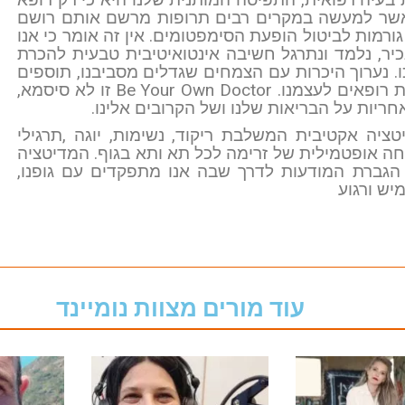
, כאשר למעשה במקרים רבים תרופות מרשם אותם רושם
ורמות לביטול הופעת הסימפטומים. אין זה אומר כי אנו
נכיר, נלמד ונתרגל חשיבה אינטואיטיבית טבעית להכרת
. נערוך היכרות עם הצמחים שגדלים מסביבנו, תוספים
וכל מה שעומד לרשותנו כדי להפוך להיות רופאים לעצמנו. Be Your Own Doctor זו לא סיסמא,
חריות על הבריאות שלנו ושל הקרובים אלינו.
ציה אקטיבית המשלבת ריקוד, נשימות, יוגה ,תרגילי
ה אופטמילית של זרימה לכל תא ותא בגוף. המדיטציה
 הגברת המודעות לדרך שבה אנו מתפקדים עם גופנו,
יש ורגוע
עוד מורים מצוות נומיינד