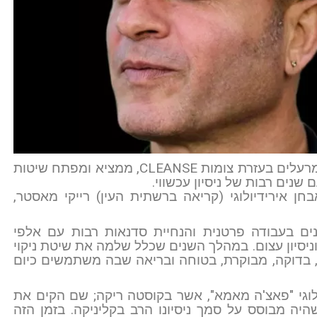
פורץ דרך, בטכניקות לטיהור וניקוי הגוף מרעלים בעזרת צומות CLEANSE, ממציא ומפתח שיטות
 שנים רבות של ניסיון עכשווי.
 מאבחן אירידיולוגי (קריאה ברשתית העין) רייקי מאסטר,
שנים בעבודה פרטנית והנחיית סדנאות רבות עם אלפי
ניסיון עצום. במהלך השנים שכלל שלמה את שיטת ניקוי
וסחה מדויקת, בדוקה, מבוקרת, בטוחה ובריאה שבה משתמשים כיום
 האקולוגי "פאצ'ה מאמא", אשר בקוסטה ריקה; שם הקים את
שהיה מבוסס על סמך ניסיונו הרב בקליניקה. בזמן הזה