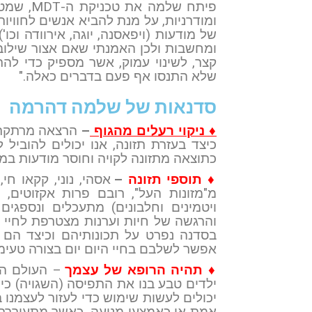
פיתח שלמ
ומודרניות, על מנת להביא אנשים לחוויות
של מודעות (ויפאסנה, יוגה, אירוודה וכו
ומחשבות ולכן האמנתי שאם אצור שילוב ב
קצר, לשינוי עמוק, אשר מספיק כדי להת
שלא התנסו אף פעם בדברים כאלה."
סדנאות של שלמה דהרמה
♦
ניקוי רעלים מהגוף
–
הרצאה מרתקת ע
כיצד בעזרת תזונה, אנו יכולים להוביל
כתוצאה מתזונה לקויה וחוסר מודעות במש
♦ תוספי תזונה
–
אסהי, נוני, קקאו חי
מ"מזונות העל", רובם פרות אקזוטים, 
ויטמינים וחלבונים) מתעכלים ונספגי
והרגשה של חיות וערנות מצטרפת לחיי ה
בסדנה נפרט על תכונותיהם וכיצד הם מ
אפשר לשלבם בחיי היום יום בצורה טעימ
♦ תהיה הרופא של עצמך
– העולם המו
ילדים טבע בנו את התפיסה (השגויה) כי 
יכולים לעשות שימוש כדי לעזור לעצמנו
אמת או כאמצעי מניעה. כאשר מתעוררת ב