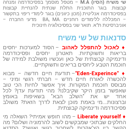
שי משיח (הסיו) M.A
– מטפל מוסמך בפסיכודרמה ומנחה
קבוצות. בוגר התוכנית התלת שנתית להנחיית קבוצות
בפסיכודרמה אנליטית.(מכון כיוונים) בוגר לימודי ריפוי בתקשור
– המכללה ללימודים רוחניים .BA, MA מדעי החברה –
אוניברסיטת ת"א. תואר שני בפסיכולוגיה חינוכית
סדנאות של שי משיח
♦ לאכול להתפלל לאהוב
– הסוד למערכות יחסים
בריאות ותשוקתיות. תאטרון יחסים ופסיכודרמה
ודינמיקה קבוצתית של כאן ועכשיו משולבת למידה של
חוכמת הטבע ליחסים בריאים ותשוקתיים.
♦ "
Eden-Experince
"
– תודעת חיים חדשה – מבוא
להכשרה לאורח חיים חדש – חברתי רגשי ומיני –
מבוסס חוכמת המקורות. איך אפשר לחיות הכי טוב
שאפשר בזמן היקר שקיבלנו? מהי תודעת עדן? לכל
אחד יש את "השלב הבא" בשאיפות באומץ
וברצונות….מי באמת מוכן לצאת לדרך הזאת? משולב
פסיכודרמה ודינמיקה קבוצתית.
♦ Liberate yourself
– מהו חופש אמיתי? השאלה מי
החלקים שבתוכי שמבקשים לשוב להרמוניה ושלום? מה
הקשר בין הצ'אקרות לשחרור רגשי ואושר? הסדנא