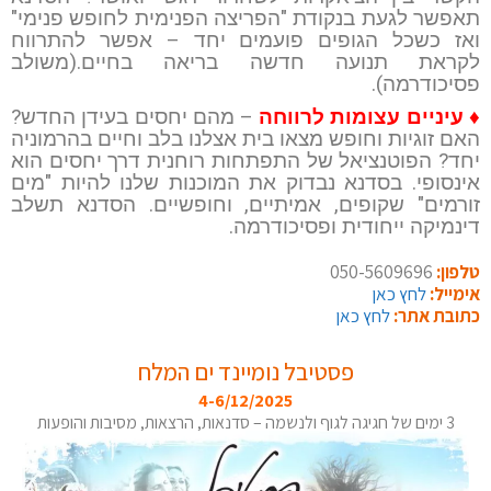
תאפשר לגעת בנקודת "הפריצה הפנימית לחופש פנימי"
ואז כשכל הגופים פועמים יחד – אפשר להתרווח
לקראת תנועה חדשה בריאה בחיים.(משולב
פסיכודרמה).
♦ עיניים עצומות לרווחה
– מהם יחסים בעידן החדש?
האם זוגיות וחופש מצאו בית אצלנו בלב וחיים בהרמוניה
יחד? הפוטנציאל של התפתחות רוחנית דרך יחסים הוא
אינסופי. בסדנא נבדוק את המוכנות שלנו להיות "מים
זורמים" שקופים, אמיתיים, וחופשיים. הסדנא תשלב
דינמיקה ייחודית ופסיכודרמה.
טלפון:
050-5609696
אימייל:
לחץ כאן
כתובת אתר:
לחץ כאן
פסטיבל נומיינד ים המלח
4-6/12/2025
3 ימים של חגיגה לגוף ולנשמה – סדנאות, הרצאות, מסיבות והופעות